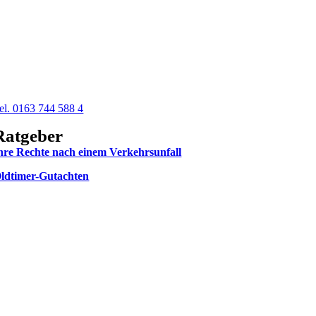
5 von 5 Sternen auf Google
24h Unfallnummer
el. 0163 744 588 4
Ratgeber
hre Rechte nach einem Verkehrsunfall
ldtimer-Gutachten