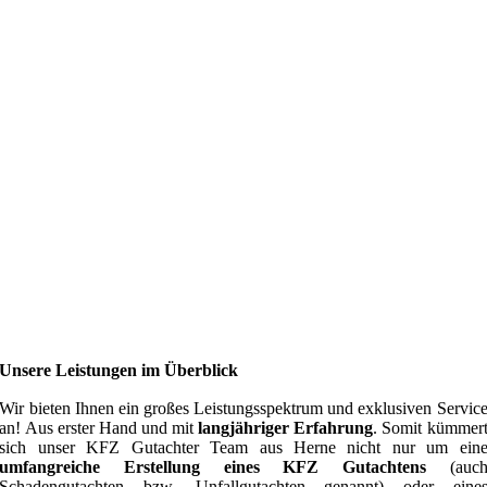
Unsere Leistungen im Überblick
Wir bieten Ihnen ein großes Leistungsspektrum und exklusiven Servic
an! Aus erster Hand und mit
langjähriger Erfahrung
. Somit kümmer
sich unser KFZ Gutachter Team aus Herne nicht nur um ein
umfangreiche Erstellung eines KFZ Gutachtens
(auc
Schadengutachten bzw. Unfallgutachten genannt) oder eine