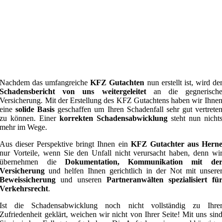
Nachdem das umfangreiche
KFZ Gutachten
nun erstellt ist, wird de
Schadensbericht von uns weitergeleitet
an die gegnerisch
Versicherung. Mit der Erstellung des KFZ Gutachtens haben wir Ihne
eine
solide Basis
geschaffen um Ihren Schadenfall sehr gut vertrete
zu können. Einer
korrekten Schadensabwicklung
steht nun nicht
mehr im Wege.
Aus dieser Perspektive bringt Ihnen ein
KFZ Gutachter aus Hern
nur Vorteile, wenn Sie den Unfall nicht verursacht haben, denn wi
übernehmen die
Dokumentation, Kommunikation mit de
Versicherung
und helfen Ihnen gerichtlich in der Not mit unsere
Beweissicherung
und unseren
Partneranwälten spezialisiert fü
Verkehrsrecht
.
Ist die Schadensabwicklung noch nicht vollständig zu Ihre
Zufriedenheit geklärt, weichen wir nicht von Ihrer Seite! Mit uns sin