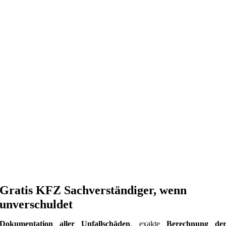
Gratis KFZ Sachverständiger, wenn
unverschuldet
Dokumentation aller Unfallschäden
, exakte
Berechnung de