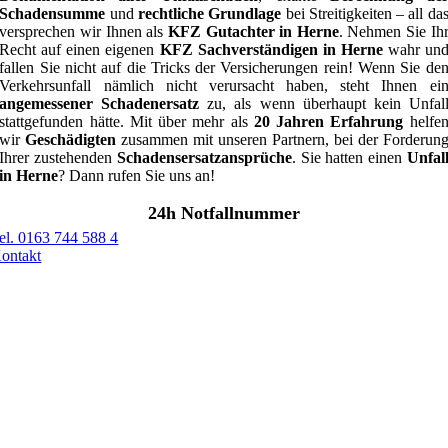
Schadensumme
und
rechtliche Grundlage
bei Streitigkeiten – all da
versprechen wir Ihnen als
KFZ Gutachter in Herne
. Nehmen Sie Ih
Recht auf einen eigenen
KFZ Sachverständigen in Herne
wahr un
fallen Sie nicht auf die Tricks der Versicherungen rein! Wenn Sie de
Verkehrsunfall nämlich nicht verursacht haben, steht Ihnen ei
angemessener Schadenersatz
zu, als wenn überhaupt kein Unfal
stattgefunden hätte. Mit über mehr als
20 Jahren Erfahrung
helfe
wir
Geschädigten
zusammen mit unseren Partnern, bei der Forderun
Ihrer zustehenden
Schadensersatzansprüche
. Sie hatten einen
Unfal
in Herne
? Dann rufen Sie uns an!
24h Notfallnummer
el. 0163 744 588 4
ontakt