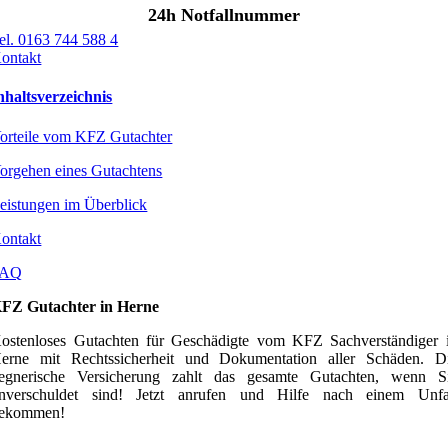
24h Notfallnummer
el. 0163 744 588 4
ontakt
nhaltsverzeichnis
orteile vom KFZ Gutachter
orgehen eines Gutachtens
eistungen im Überblick
ontakt
FAQ
FZ Gutachter in Herne
ostenloses Gutachten für Geschädigte vom KFZ Sachverständiger 
erne mit Rechtssicherheit und Dokumentation aller Schäden. D
egnerische Versicherung zahlt das gesamte Gutachten, wenn S
nverschuldet sind! Jetzt anrufen und Hilfe nach einem Unfa
ekommen!