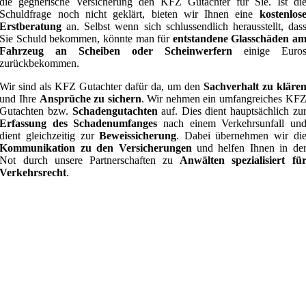
die gegnerische Versicherung den KFZ Gutachter für Sie. Ist di
Schuldfrage noch nicht geklärt, bieten wir Ihnen eine
kostenlos
Erstberatung
an. Selbst wenn sich schlussendlich herausstellt, das
Sie Schuld bekommen, könnte man für
entstandene Glasschäden a
Fahrzeug an Scheiben oder Scheinwerfern
einige Euro
zurückbekommen.
Wir sind als KFZ Gutachter dafür da, um den
Sachverhalt zu kläre
und Ihre
Ansprüche zu sichern
. Wir nehmen ein umfangreiches KF
Gutachten bzw.
Schadengutachten
auf. Dies dient hauptsächlich zu
Erfassung des Schadenumfanges
nach einem Verkehrsunfall un
dient gleichzeitig zur
Beweissicherung
. Dabei übernehmen wir di
Kommunikation zu den Versicherungen
und helfen Ihnen in de
Not durch unsere Partnerschaften zu
Anwälten spezialisiert fü
Verkehrsrecht
.