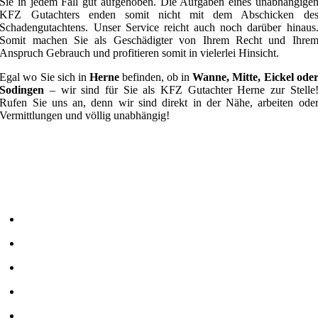
Sie in jedem Fall gut aufgehoben. Die Aufgaben eines unabhängige
KFZ Gutachters enden somit nicht mit dem Abschicken de
Schadengutachtens. Unser Service reicht auch noch darüber hinaus
Somit machen Sie als Geschädigter von Ihrem Recht und Ihre
Anspruch Gebrauch und profitieren somit in vielerlei Hinsicht.
Egal wo Sie sich in
Herne
befinden, ob in
Wanne, Mitte, Eickel ode
Sodingen
– wir sind für Sie als KFZ Gutachter Herne zur Stelle
Rufen Sie uns an, denn wir sind direkt in der Nähe, arbeiten ode
Vermittlungen und völlig unabhängig!
Ihre Vorteile
auf einem Blick
20 Jahre Erfahrung als KFZ Gutachter Herne
Von Versicherungen akzeptiert
Gesamte Region Herne
Gratis, wenn Sie nicht Verursacher sind
Partnerschaften mit Anwälten und Werkstätten