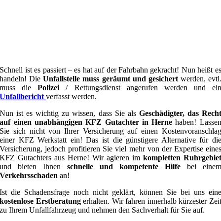
Schnell ist es passiert – es hat auf der Fahrbahn gekracht! Nun heißt e
handeln! Die
Unfallstelle muss geräumt und gesichert
werden, evtl
muss die
Polizei
/ Rettungsdienst angerufen werden und ei
Unfallbericht
verfasst werden.
Nun ist es wichtig zu wissen, dass Sie als
Geschädigter, das Rech
auf einen unabhängigen KFZ Gutachter in Herne
haben! Lasse
Sie sich nicht von Ihrer Versicherung auf einen Kostenvoranschla
einer KFZ Werkstatt ein! Das ist die günstigere Alternative für di
Versicherung, jedoch profitieren Sie viel mehr von der Expertise eine
KFZ Gutachters aus Herne! Wir agieren im
kompletten Ruhrgebie
und bieten Ihnen
schnelle und kompetente Hilfe
bei eine
Verkehrsschaden
an!
Ist die Schadensfrage noch nicht geklärt, können Sie bei uns ein
kostenlose Erstberatung
erhalten. Wir fahren innerhalb kürzester Zei
zu Ihrem Unfallfahrzeug und nehmen den Sachverhalt für Sie auf.