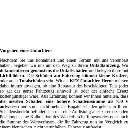
Vorgehen eines Gutachtens
Nachdem Sie uns kontaktiert und einen Termin mit uns vereinbar
haben, begeben wir uns auf den Weg zu Ihrem
Unfallfahrzeug
. Wi
dokumentieren genaustens die Unfallschäden
und belegen diese mi
Lichtbildern
. Die
Schäden am Fahrzeug können kleine Kratzer
oder auch
Totalschäden
sein. Wir als
KFZ Gutachter Herne
müsse
dabei immer abwägen, ob eine Reparatur des beschädigten Teils (ode
so gar das ganze Fahrzeug) sinnvoll ist, oder der einfache Ersat
kostengünstiger wäre. Aus Erfahrung können wir Ihnen mitteilen, das
die meisten Schäden eine höhere Schadenssumme als 750 
aufweisen
und somit nicht mehr als Bagatellschaden gelten. In Ihre
Schadensbericht befindet sich u.a. eine Auflistung aller zu ersetzende
Positionen, eine Kalkulation des Wiederbeschaffungswertes oder auc
die Summe des Wertverlustes, die Ihr Fahrzeug nun im Vergleich z
einem identischen, nicht verunfallten, Fahrzeug aufweist.