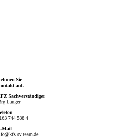
ehmen Sie
ontakt auf.
FZ Sachverständiger
örg Langer
elefon
163 744 588 4
-Mail
nfo@kfz-sv-team.de