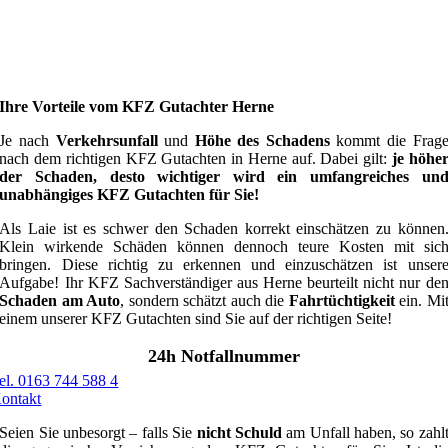
Ihre Vorteile vom KFZ Gutachter Herne
Je nach
Verkehrsunfall
und
Höhe des Schadens
kommt die Frag
nach dem richtigen KFZ Gutachten in Herne auf. Dabei gilt:
je höhe
der Schaden, desto wichtiger wird ein umfangreiches un
unabhängiges KFZ Gutachten für Sie!
Als Laie ist es schwer den Schaden korrekt einschätzen zu können
Klein wirkende Schäden können dennoch teure Kosten mit sic
bringen. Diese richtig zu erkennen und einzuschätzen ist unser
Aufgabe! Ihr KFZ Sachverständiger aus Herne beurteilt nicht nur de
Schaden am Auto
, sondern schätzt auch die
Fahrtüchtigkeit
ein. Mi
einem unserer KFZ Gutachten sind Sie auf der richtigen Seite!
24h Notfallnummer
el. 0163 744 588 4
ontakt
Seien Sie unbesorgt – falls Sie
nicht Schuld
am Unfall haben, so zahl