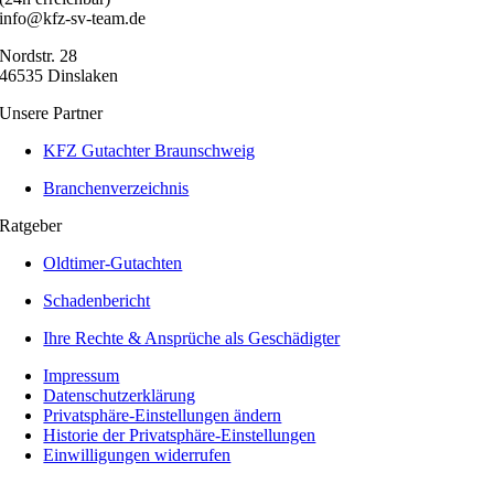
info@kfz-sv-team.de
Nordstr. 28
46535 Dinslaken
Unsere Partner
KFZ Gutachter Braunschweig
Branchenverzeichnis
Ratgeber
Oldtimer-Gutachten
Schadenbericht
Ihre Rechte & Ansprüche als Geschädigter
Impressum
Datenschutzerklärung
Privatsphäre-Einstellungen ändern
Historie der Privatsphäre-Einstellungen
Einwilligungen widerrufen