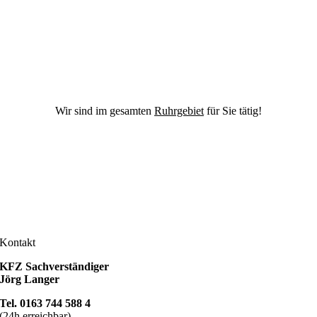
Wir sind im gesamten
Ruhrgebiet
für Sie tätig!
ufen Sie uns an
el. 0163 744 588 4
chreiben Sie uns
nfo@kfz-sv-team.de
Kontakt
KFZ Sachverständiger
Jörg Langer
Tel. 0163 744 588 4
(24h erreichbar)