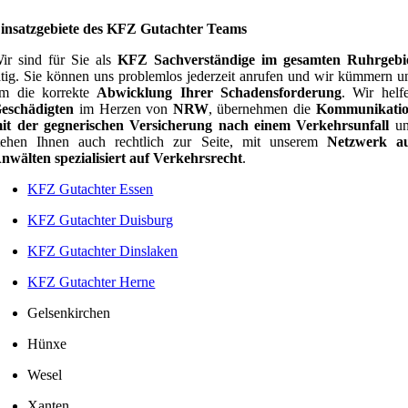
insatzgebiete des KFZ Gutachter Teams
ir sind für Sie als
KFZ Sachverständige im gesamten Ruhrgebi
ätig. Sie können uns problemlos jederzeit anrufen und wir kümmern u
m die korrekte
Abwicklung Ihrer Schadensforderung
. Wir helf
eschädigten
im Herzen von
NRW
, übernehmen die
Kommunikati
it der gegnerischen Versicherung nach einem Verkehrsunfall
u
tehen Ihnen auch rechtlich zur Seite, mit unserem
Netzwerk a
nwälten spezialisiert auf Verkehrsrecht
.
KFZ Gutachter Essen
KFZ Gutachter Duisburg
KFZ Gutachter Dinslaken
KFZ Gutachter Herne
Gelsenkirchen
Hünxe
Wesel
Xanten