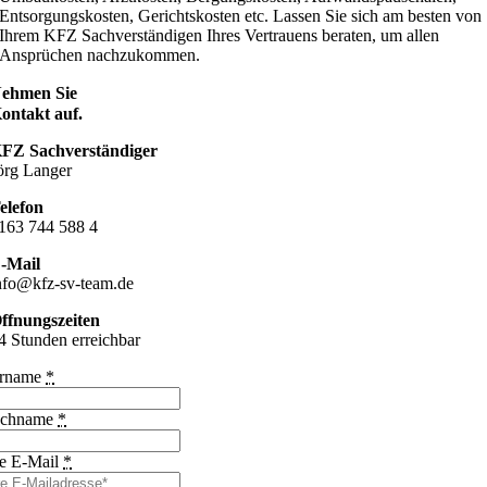
Entsorgungskosten, Gerichtskosten etc. Lassen Sie sich am besten von
Ihrem KFZ Sachverständigen Ihres Vertrauens beraten, um allen
Ansprüchen nachzukommen.
ehmen Sie
ontakt auf.
FZ Sachverständiger
örg Langer
elefon
163 744 588 4
-Mail
nfo@kfz-sv-team.de
ffnungszeiten
4 Stunden erreichbar
rname
*
chname
*
re E-Mail
*