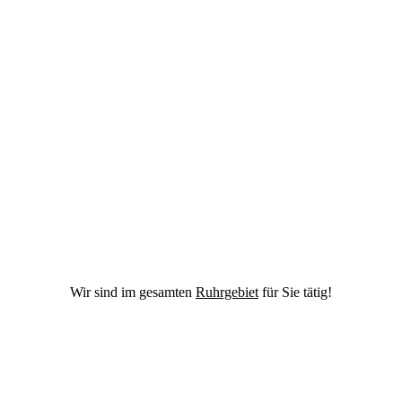
Wir sind im gesamten
Ruhrgebiet
für Sie tätig!
ufen Sie uns an
el. 0163 744 588 4
chreiben Sie uns