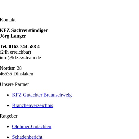
nfo@kfz-sv-team.de
Kontakt
KFZ Sachverständiger
Jörg Langer
Tel. 0163 744 588 4
(24h erreichbar)
info@kfz-sv-team.de
Nordstr. 28
46535 Dinslaken
Unsere Partner
KFZ Gutachter Braunschweig
Branchenverzeichnis
Ratgeber
Oldtimer-Gutachten
Schadenbericht