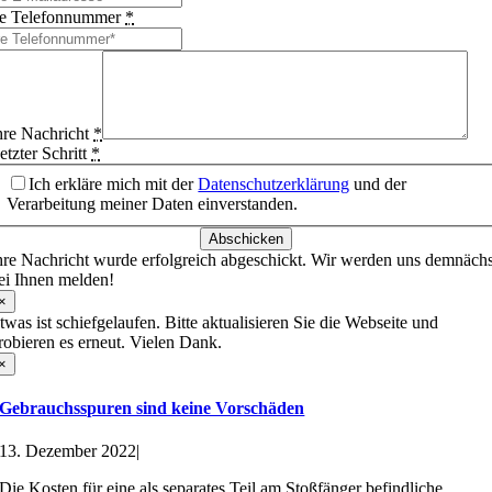
re Telefonnummer
*
hre Nachricht
*
etzter Schritt
*
Ich erkläre mich mit der
Datenschutzerklärung
und der
Verarbeitung meiner Daten einverstanden.
Abschicken
hre Nachricht wurde erfolgreich abgeschickt. Wir werden uns demnächs
ei Ihnen melden!
×
twas ist schiefgelaufen. Bitte aktualisieren Sie die Webseite und
robieren es erneut. Vielen Dank.
×
Gebrauchsspuren sind keine Vorschäden
13. Dezember 2022
|
Die Kosten für eine als separates Teil am Stoßfänger befindliche